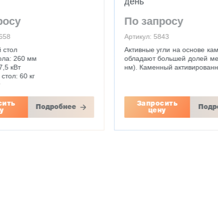
день
росу
По запросу
3658
Артикул: 5843
 стол
Активные угли на основе кам
ола: 260 мм
обладают большей долей ме
,5 кВт
нм). Каменный активированны
стол: 60 кг
г
сить
Запросить
Подробнее
Подр
у
цену