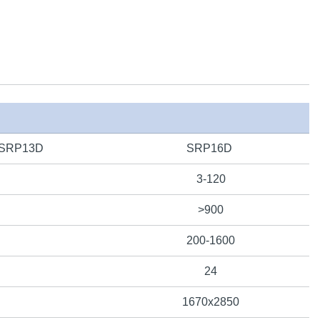
SRP13D
SRP16D
3-120
>900
200-1600
24
1670х2850