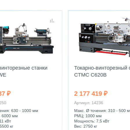
винторезные станки
Токарно-винторезный 
WE
CTMC C620B
87 ₽
2 177 419 ₽
4250
Артикул: 14236
ения: 630 - 1000 мм
Макс. Ø точения: 310 - 500 
- 6000 мм
РМЦ: 1000 мм
11 кВт
Мощность: 7,5 кВт
5500 кг
Вес: 2750 кг