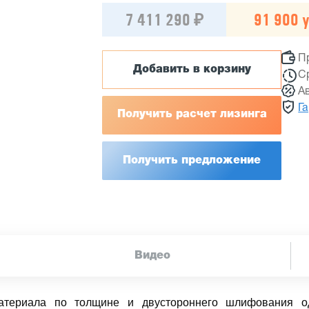
7 411 290 ₽
91 900 у
П
Добавить в корзину
С
А
Г
Получить расчет лизинга
Получить предложение
Видео
материала по толщине и двустороннего шлифования 