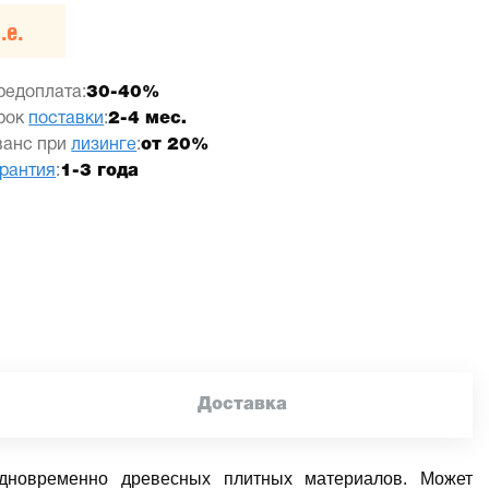
.е.
редоплата:
30-40%
рок
поставки
:
2-4 мес.
ванс при
лизинге
:
от 20%
арантия
:
1-3 года
Доставка
одновременно древесных плитных материалов. Может