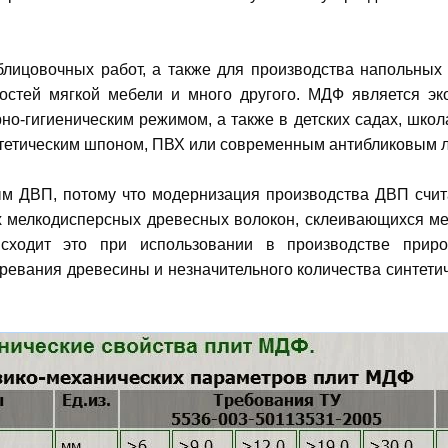
лицовочных работ, а также для производства напольных
остей мягкой мебели и много другого. МДФ является э
о-гигиеническим режимом, а также в детских садах, школ
нтетическим шпоном, ПВХ или современным антибликовым 
м ДВП, потому что модернизация производства ДВП счита
х мелкодисперсных древесных волокон, склеивающихся меж
сходит это при использовании в производстве приро
агревания древесины и незначительного количества синтет