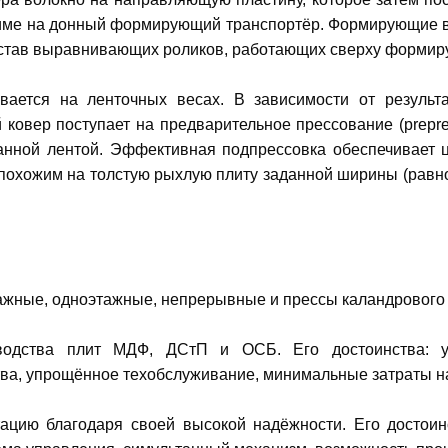
жиме на донный формирующий транспортёр. Формирующие в
тав выравнивающих роликов, работающих сверху формируе
ется на ленточных весах. В зависимости от результа
овер поступает на предварительное прессование (prepre
анной лентой. Эффективная подпрессовка обеспечивает ц
я похожим на толстую рыхлую плиту заданной ширины (равно
ажные, одноэтажные, непрерывные и прессы каландрового 
одства плит МДФ, ДСтП и ОСБ. Его достоинства: ув
тва, упрощённое техобслуживание, минимальные затраты н
цию благодаря своей высокой надёжности. Его достоин