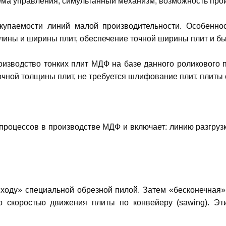
ема управления, симультанный механизм, возможность про
упаемости линий малой производительности. Особеннос
ины и ширины плит, обеспечение точной ширины плит и бы
изводство тонких плит МДФ на базе данного роликового 
чной толщины плит, не требуется шлифование плит, плиты 
процессов в производстве МДФ и включает: линию разгру
ходу» специальной обрезной пилой. Затем «бесконечная»
скоростью движения плиты по конвейеру (sawing). Эти