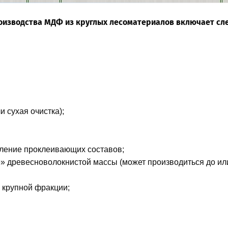
оизводства МДФ из круглых лесоматериалов включает сл
 сухая очистка);
вление проклеивающих составов;
е» древесноволокнистой массы (может производиться до или
 крупной фракции;