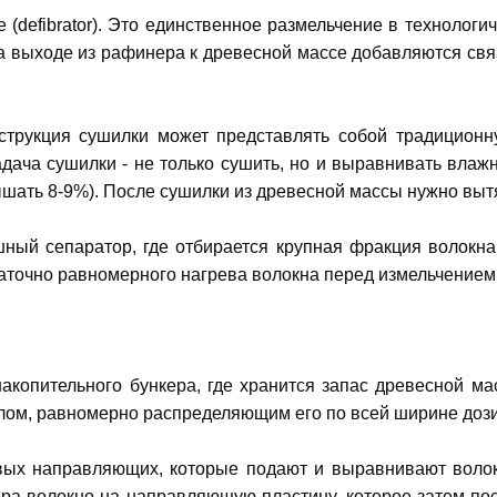
defibrator). Это единственное размельчение в технологи
На выходе из рафинера к древесной массе добавляются св
струкция сушилки может представлять собой традиционн
Задача сушилки - не только сушить, но и выравнивать вла
ать 8-9%). После сушилки из древесной массы нужно вытян
ный сепаратор, где отбирается крупная фракция волокна 
таточно равномерного нагрева волокна перед измельчением
накопительного бункера, где хранится запас древесной ма
злом, равномерно распределяющим его по всей ширине доз
ых направляющих, которые подают и выравнивают волокн
ра волокно на направляющую пластину, которое затем п