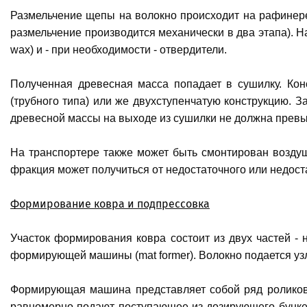
Размельчение щепы на волокно происходит на рафинере (
размельчение производится механически в два этапа). 
wax) и - при необходимости - отвердители.
Полученная древесная масса попадает в сушилку. Кон
(трубного типа) или же двухступенчатую конструкцию. 
древесной массы на выходе из сушилки не должна превыш
На транспортере также может быть смонтирован воздуш
фракция может получиться от недостаточного или недос
Формирование ковра и подпрессовка
Участок формирования ковра состоит из двух частей - 
формирующей машины (mat former). Волокно подается у
Формирующая машина представляет собой ряд роликов
равномерно подают поступающее из дозирующего бунке