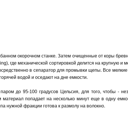
рабанном окорочном станке. Затем очищенные от коры брев
ening), где механической сортировкой делится на крупную 
осредственно в сепаратор для промывки щепы. Все мелкие 
 горячей водой и оседают на дне емкости.
паром до 95-100 градусов Цельсия, для того, чтобы - н
 материал попадает на несколько минут еще в одну емко
па нужной фракции готова к размолу на волокно.