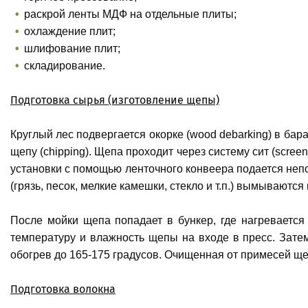
раскрой ленты МДФ на отдельные плиты;
охлаждение плит;
шлифование плит;
складирование.
Подготовка сырья (изготовление щепы)
Круглый лес подвергается окорке (wood debarking) в ба
щепу (chipping). Щепа проходит через систему сит (scre
установки с помощью ленточного конвеера подается неп
(грязь, песок, мелкие камешки, стекло и т.п.) вымываются
После мойки щепа попадает в бункер, где нагревается 
температуру и влажность щепы на входе в пресс. Затем
обогрев до 165-175 градусов. Очищенная от примесей ще
Подготовка волокна