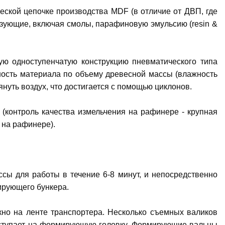
ческой цепочке производства MDF (в отличие от ДВП, где
язующие, включая смолы, парафиновую эмульсию (resin &
ую одноступенчатую конструкцию пневматического типа
жность материала по объему древесной массы (влажность
уть воздух, что достигается с помощью циклонов.
(контроль качества измельчения на рафинере - крупная
 на рафинере).
ссы для работы в течение 6-8 минут, и непосредственно
ирующего бункера.
о на ленте транспортера. Несколько съемных валиков
оступает на формирующую головку. Формирующие вальцы