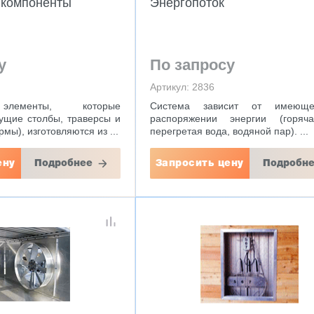
 компоненты
Энергопоток
у
По запросу
Артикул: 2836
элементы, которые
Система зависит от имеющ
сущие столбы, траверсы и
распоряжении энергии (горяч
мы), изготовляются из ...
перегретая вода, водяной пар). ...
ену
Подробнее
Запросить цену
Подробн