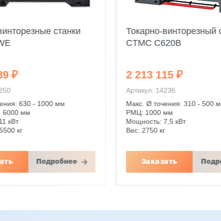
винторезные станки
Токарно-винторезный 
WE
CTMC C620B
89 ₽
2 213 115 ₽
4250
Артикул: 14236
ения: 630 - 1000 мм
Макс. Ø точения: 310 - 500 
- 6000 мм
РМЦ: 1000 мм
11 кВт
Мощность: 7,5 кВт
5500 кг
Вес: 2750 кг
ать
Подробнее
Заказать
Подр