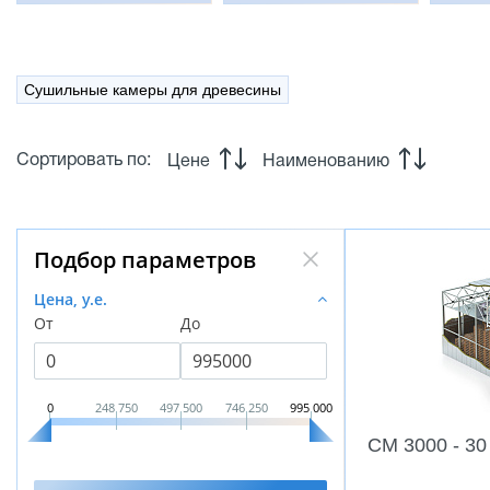
Сушильные камеры для древесины
Сортировать по:
Цене
Наименованию
Подбор параметров
Цена, у.е.
От
До
0
248 750
497 500
746 250
995 000
CM 3000 - 30