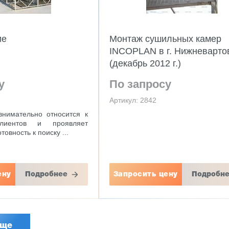
ие
Монтаж сушильных камер
INCOPLAN в г. Нижневарто
(декабрь 2012 г.)
у
По запросу
Артикул: 2842
 внимательно относится к
лиентов и проявляет
овность к поиску ...
ену
Подробнее
Запросить цену
Подробн
еще