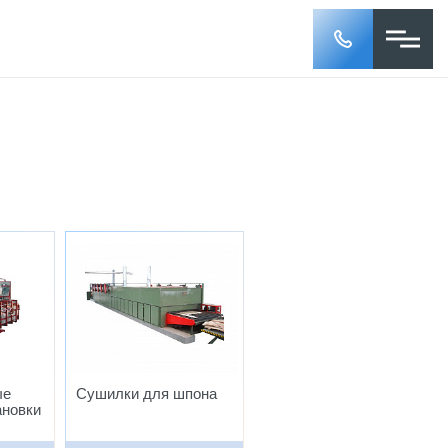
ые
Сушилки для шпона
ановки