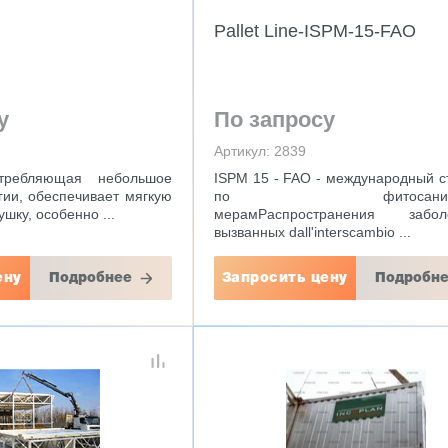
Pallet Line-ISPM-15-FAO
у
По запросу
Артикул: 2839
требляющая небольшое
ISPM 15 - FAO - международный с
гии, обеспечивает мягкую
по фитосанитар
шку, особенно ...
мерамРаспространения заболе
вызванных dall'interscambio ...
ену
Подробнее
Запросить цену
Подробн