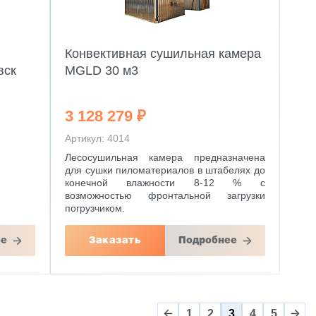
Конвективная сушильная камера
вск
MGLD 30 м3
3 128 279 ₽
Артикул: 4014
Лесосушильная камера предназначена
для сушки пиломатериалов в штабелях до
конечной влажности 8-12 % с
возможностью фронтальной загрузки
погрузчиком.
ее
Заказать
Подробнее
1
2
3
4
5