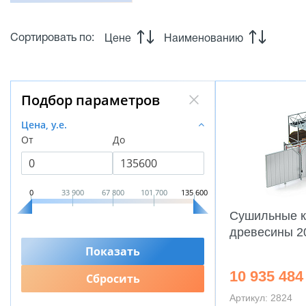
Сортировать по:
Цене
Наименованию
Подбор параметров
Цена, у.е.
От
До
0
33 900
67 800
101 700
135 600
Cушильные 
древесины 2
10 935 484
Артикул: 2824