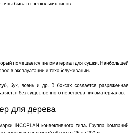
есины бывают нескольких типов:
который помещается пиломатериал для сушки. Наибольшей
евое в эксплуатации и техобслуживании.
б, бук, ясень и др. В боксах создается разряженная
удаляется без существенного перегрева пиломатериалов.
ер для дерева
марки INCOPLAN конвективного типа. Группа Компаний
ы, имеющие полезный объем от 25 до 200 м³.