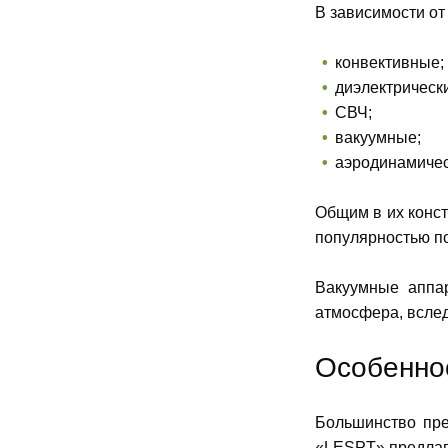
В зависимости от
конвективные;
диэлектрическ
СВЧ;
вакуумные;
аэродинамичес
Общим в их конст
популярностью по
Вакуумные аппар
атмосфера, вслед
Особенно
Большинство пре
«LESPT» предлага