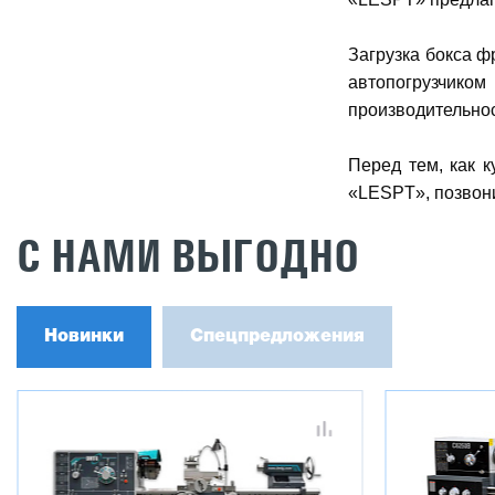
Загрузка бокса 
автопогрузчико
производительност
Перед тем, как 
«LESPT», позвони
С НАМИ ВЫГОДНО
Новинки
Спецпредложения