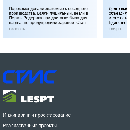
Порекомендовали знакомые с соседнего
Долго выб
производства. Взяли лущильный, везли в
объездили
Пермь. Задержка при доставке была дня
итоге оста
на два, но предупредили заранее. Станок
Единствен
работает хорошо, к качеству вопросов нет.
затянулась
Раскрыть
Раскрыть
Инжиниринг и проектирование
Реализованные проекты