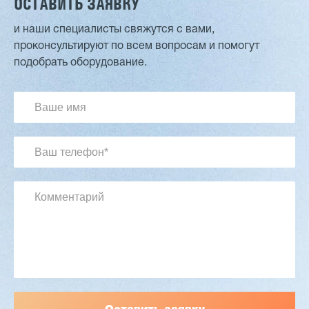
ОСТАВИТЬ ЗАЯВКУ
и наши специалисты свяжутся с вами,
проконсультируют по всем вопросам и помогут
Двухсторонний шипорез MX6015
подобрать оборудование.
3 254 098 ₽
2 901 639 ₽
Артикул: 2497
Длина заготовки: 400-1500 мм
Макс. ширина заготовки: 580 мм
Станок проходного типа
Узлы: 4 пилы, 2 фрезы
Вес: 3800 кг
Заказать
Подробнее