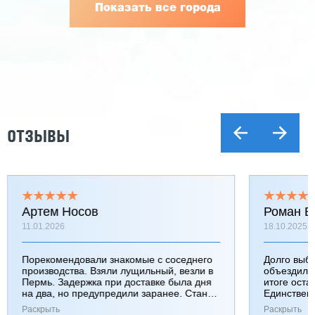
Показать все города
ОТЗЫВЫ
Артем Носов
Роман Б
11.01.2026
18.10.2025
Порекомендовали знакомые с соседнего
Долго выб
производства. Взяли лущильный, везли в
объездили
Пермь. Задержка при доставке была дня
итоге оста
на два, но предупредили заранее. Станок
Единствен
работает хорошо, к качеству вопросов нет.
затянулась
Раскрыть
Раскрыть