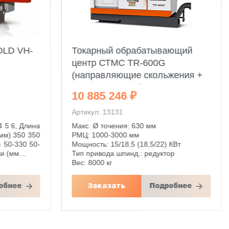
OLD VH-
Токарный обрабатывающий
центр СТМС TR-600G
(направляющие скольжения +
редуктор 22 кВт)
10 885 246 ₽
Артикул: 13131
 5 6, Длина
Макс. Ø точения: 630 мм
мм) 350 350
РМЦ: 1000-3000 мм
 50-330 50-
Мощность: 15/18,5 (18,5/22) КВт
ки (мм…
Тип привода шпинд.: редуктор
Вес: 8000 кг
обнее
Заказать
Подробнее