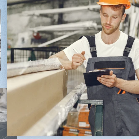
MX6015
5/1
3 254 098 ₽
2 745 902 
2 901 639 ₽
2 491 8
Артикул: 2497
Артикул: 30
Длина заготовки: 400-1500 мм
Длина шпон
Макс. ширина заготовки: 580 мм
Ширина шпо
Станок проходного типа
Толщина шпо
Узлы: 4 пилы, 2 фрезы
Масса: 4800
Вес: 3800 кг
Заказать
Подробнее
Заказ