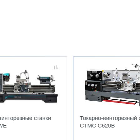
винторезные станки
Токарно-винторезный 
WE
CTMC C620B