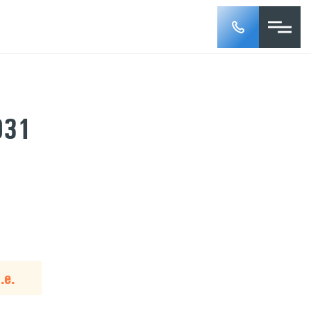
031
.е.