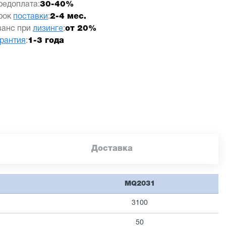
редоплата:
30-40%
рок
поставки
:
2-4 мес.
ванс при
лизинге
:
от 20%
арантия
:
1-3 года
Доставка
MQ2031
3100
50