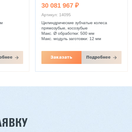
30 081 967 ₽
Артикул: 14095
мм
Цилиндрические зубчатые колеса
прямозубые, косозубые
Макс. Ø обработки: 500 мм
Макс. модуль заготовки: 12 мм
обнее
Заказать
Подробнее
АЯВКУ
Шестишпиндельный станок VH-