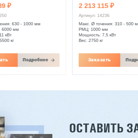
89 ₽
2 213 115 ₽
4250
Артикул: 14236
ения: 630 - 1000 мм
Макс. Ø точения: 310 - 500 
- 6000 мм
РМЦ: 1000 мм
11 кВт
Мощность: 7,5 кВт
5500 кг
Вес: 2750 кг
ать
Подробнее
Заказать
Подр
ОСТАВИТЬ З
й стопоукладчик VS-
Лущильный станок