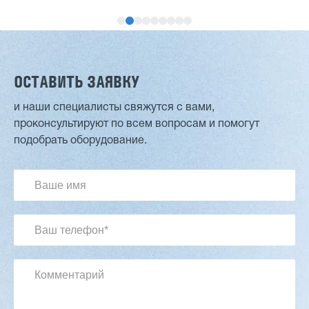
ОСТАВИТЬ ЗАЯВКУ
и наши специалисты свяжутся с вами,
проконсультируют по всем вопросам и помогут
Двухсторонний шипорез MX6015
подобрать оборудование.
3 254 098 ₽
2 901 639 ₽
Артикул: 2497
Длина заготовки: 400-1500 мм
Макс. ширина заготовки: 580 мм
Станок проходного типа
Узлы: 4 пилы, 2 фрезы
Вес: 3800 кг