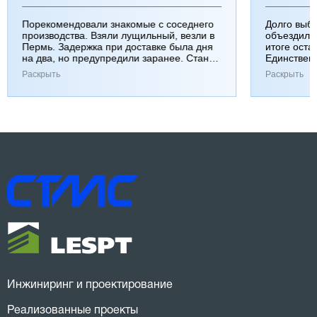
Порекомендовали знакомые с соседнего
Долго выб
производства. Взяли лущильный, везли в
объездили
Пермь. Задержка при доставке была дня
итоге оста
на два, но предупредили заранее. Станок
Единствен
работает хорошо, к качеству вопросов нет.
затянулась
Раскрыть
Раскрыть
Инжиниринг и проектирование
Реализованные проекты