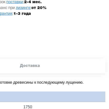
рок
поставки
:
2-4 мес.
ванс при
лизинге
:
от 20%
арантия
:
1-3 года
Доставка
готовке древесины к последующему лущению.
1750