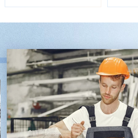
Двухсторонний шипорез
Вакуумны
MX6015
5/1
3 176 000 ₽
2 680 000 
2 832 000 ₽
2 432 0
Артикул: 2497
Артикул: 30
Длина заготовки: 400-1500 мм
Длина шпон
Макс. ширина заготовки: 580 мм
Ширина шпо
Станок проходного типа
Толщина шпо
Узлы: 4 пилы, 2 фрезы
Масса: 4800