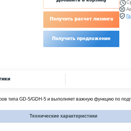
Добавить в корзину
С
А
Г
Получить расчет лизинга
Получить предложение
тики
еров типа GD-5/GDH-5 и выполняет важную функцию по под
Технические характеристики