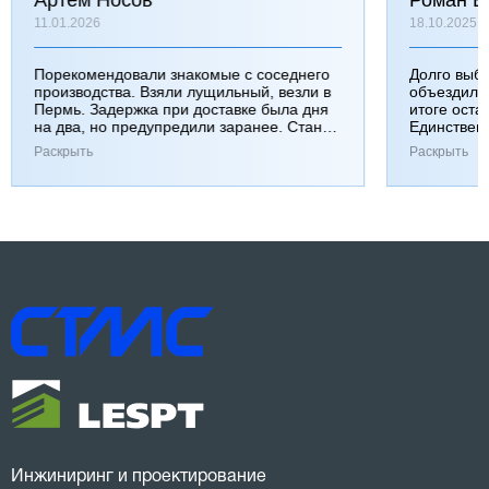
Артем Носов
Роман Б
11.01.2026
18.10.2025
Порекомендовали знакомые с соседнего
Долго выб
производства. Взяли лущильный, везли в
объездили
Пермь. Задержка при доставке была дня
итоге оста
на два, но предупредили заранее. Станок
Единствен
работает хорошо, к качеству вопросов нет.
затянулась
Раскрыть
Раскрыть
Инжиниринг и проектирование