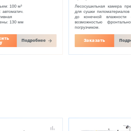
ъем: 100 м³
Лесосушильная камера пре
: автоматич.
для сушки пиломатериалов
тивная
до конечной влажности
ены: 130 мм
возможностью фронтально
погрузчиком.
сить
Подробнее
Заказать
Подр
у