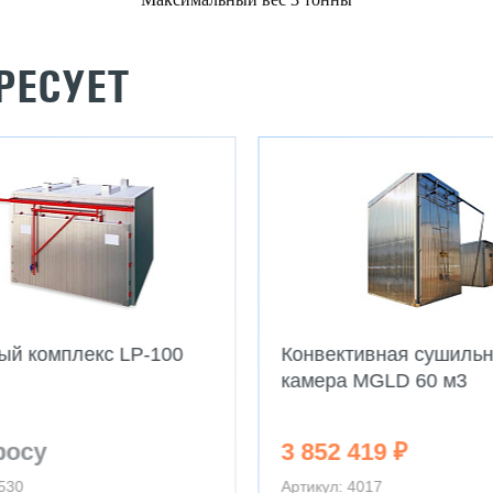
РЕСУЕТ
й комплекс LP-100
Конвективная сушиль
камера MGLD 60 м3
росу
3 852 419 ₽
3530
Артикул: 4017