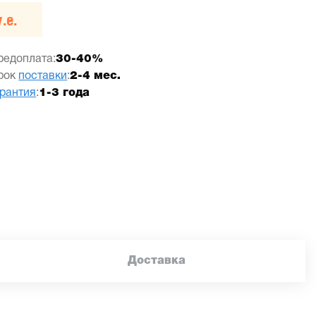
.е.
редоплата:
30-40%
рок
поставки
:
2-4 мес.
арантия
:
1-3 года
Доставка