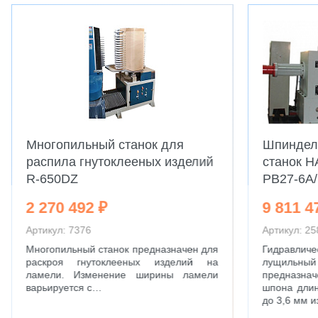
Многопильный станок для
Шпиндел
распила гнутоклееных изделий
станок 
R-650DZ
PB27-6A
2 270 492 ₽
9 811 4
Артикул: 7376
Артикул: 25
Многопильный станок предназначен для
Гидравл
раскроя гнутоклееных изделий на
лущильный
ламели. Изменение ширины ламели
предназнач
варьируется с…
шпона длин
до 3,6 мм 