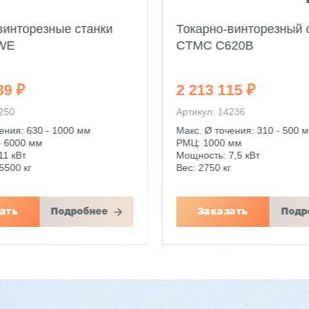
винторезные станки
Токарно-винторезный 
WE
CTMC C620B
89 ₽
2 213 115 ₽
4250
Артикул: 14236
ения: 630 - 1000 мм
Макс. Ø точения: 310 - 500 
- 6000 мм
РМЦ: 1000 мм
11 кВт
Мощность: 7,5 кВт
5500 кг
Вес: 2750 кг
ать
Подробнее
Заказать
Подр