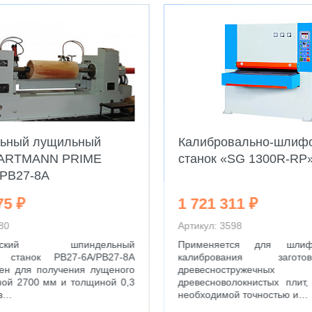
ьный лущильный
Калибровально-шлиф
HARTMANN PRIME
станок «SG 1300R-RP
/PB27-8A
75 ₽
1 721 311 ₽
80
Артикул: 3598
ический шпиндельный
Применяется для шли
 станок PB27-6A/PB27-8A
калибрования заго
ен для получения лущеного
древесностружечны
ой 2700 мм и толщиной 0,3
древесноволокнистых плит
из…
необходимой точностью и…