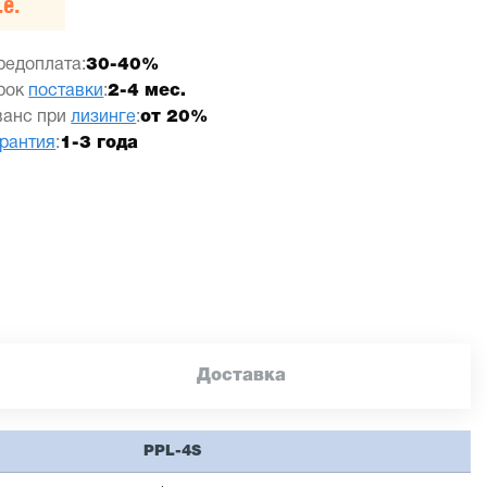
е.
редоплата:
30-40%
рок
поставки
:
2-4 мес.
ванс при
лизинге
:
от 20%
арантия
:
1-3 года
Доставка
PPL-4S