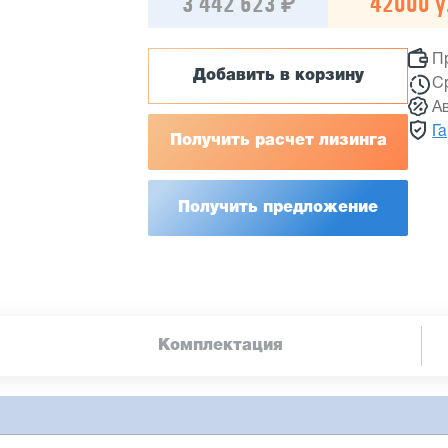
3 442 623 ₽
42000 у.
П
Добавить в корзину
С
А
Г
Получить расчет лизинга
Получить предложение
Комплектация