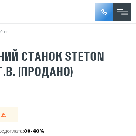
 г.в.
НИЙ СТАНОК STETON
Г.В. (ПРОДАНО)
.е.
редоплата:
30-40%