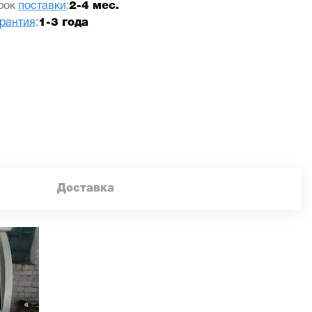
рок
поставки
:
2-4 мес.
арантия
:
1-3 года
Доставка