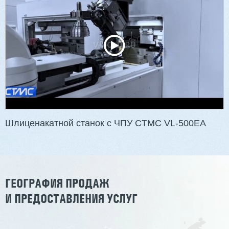
3 201 613 ₽
2 854 839 ₽
Артикул: 2497
Длина заготовки: 400-1500 мм
Макс. ширина заготовки: 580 мм
Станок проходного типа
Узлы: 4 пилы, 2 фрезы
Вес: 3800 кг
Шлиценакатной станок с ЧПУ CTMC VL-500EA
Заказать
Подробнее
ГЕОГРАФИЯ ПРОДАЖ
И ПРЕДОСТАВЛЕНИЯ УСЛУГ