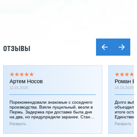
ОТЗЫВЫ
Артем Носов
Роман Б
11.01.2026
18.10.2025
Порекомендовали знакомые с соседнего
Долго выб
производства. Взяли лущильный, везли в
объездили
Пермь. Задержка при доставке была дня
итоге оста
на два, но предупредили заранее. Станок
Единствен
работает хорошо, к качеству вопросов нет.
затянулась
Раскрыть
Раскрыть