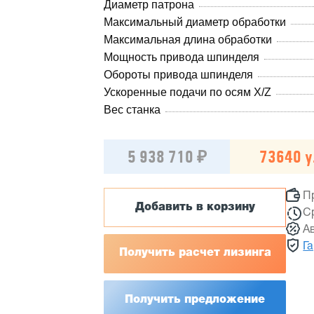
Диаметр патрона
Максимальный диаметр обработки
Максимальная длина обработки
Мощность привода шпинделя
Обороты привода шпинделя
Ускоренные подачи по осям X/Z
Вес станка
5 938 710 ₽
73640 у.
П
Добавить в корзину
С
А
Г
Получить расчет лизинга
Получить предложение