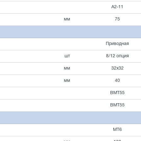
А2-11
мм
75
Приводная
шт
8/12 опция
мм
32х32
мм
40
BMT55
BMT55
МТ6