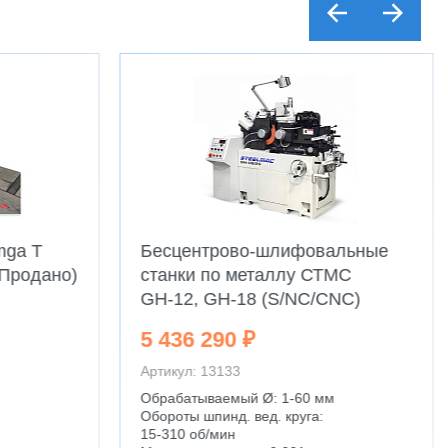
mga T
Бесцентрово-шлифовальные
(Продано)
станки по металлу СТМС
GН-12, GН-18 (S/NC/CNC)
5 436 290 ₽
Артикул: 13133
Обрабатываемый Ø: 1-60 мм
Обороты шпинд. вед. круга:
15-310 об/мин