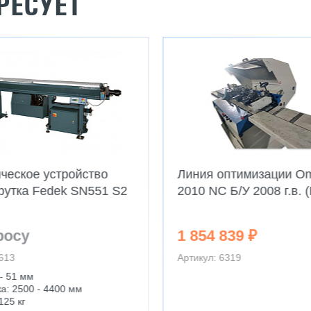
РЕСУЕТ
ческое устройство
Линия оптимизации O
рутка Fedek SN551 S2
2010 NC Б/У 2008 г.в. 
росу
1 854 839 ₽
2613
Артикул: 6319
 - 51 мм
а: 2500 - 4400 мм
125 кг