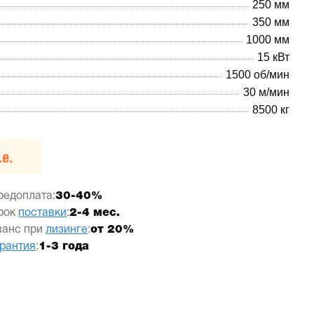
250 мм
350 мм
1000 мм
15 кВт
1500 об/мин
30 м/мин
8500 кг
е.
редоплата:
30-40%
рок
поставки
:
2-4 мес.
ванс при
лизинге
:
от 20%
арантия
:
1-3 года