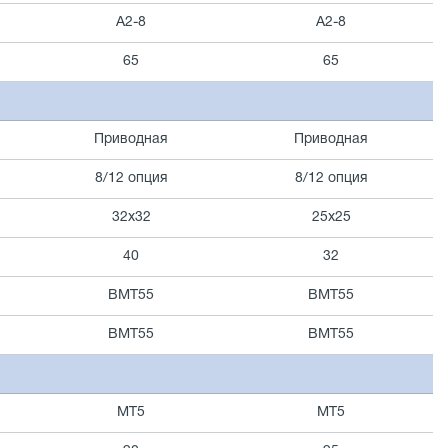
А2-8
А2-8
65
65
Приводная
Приводная
8/12 опция
8/12 опция
32х32
25х25
40
32
BMT55
BMT55
BMT55
BMT55
МТ5
МТ5