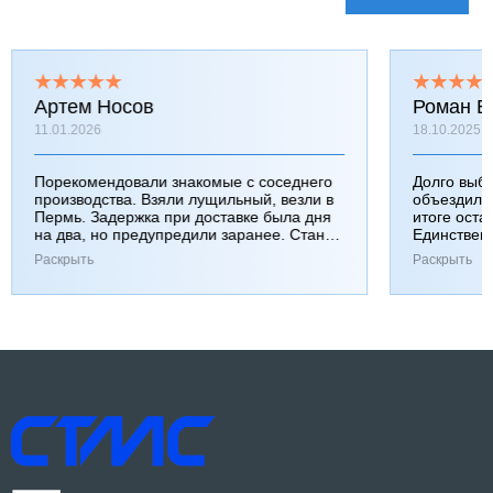
Артем Носов
Роман Б
11.01.2026
18.10.2025
Порекомендовали знакомые с соседнего
Долго выб
производства. Взяли лущильный, везли в
объездили
Пермь. Задержка при доставке была дня
итоге оста
на два, но предупредили заранее. Станок
Единствен
работает хорошо, к качеству вопросов нет.
затянулась
Раскрыть
Раскрыть