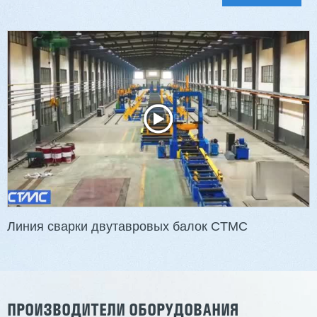
Двухсторонний шипорез MX6015
3 254 098 ₽
2 901 639 ₽
Артикул: 2497
Длина заготовки: 400-1500 мм
Макс. ширина заготовки: 580 мм
Станок проходного типа
Узлы: 4 пилы, 2 фрезы
Вес: 3800 кг
Линия сварки двутавровых балок CTMC
Заказать
Подробнее
ПРОИЗВОДИТЕЛИ ОБОРУДОВАНИЯ