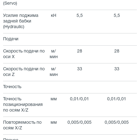
(Servo)
Усилие поджима
кН
5,5
5,5
задней бабки
(Hydraulic)
Подачи
Скорость подачи по
м/
28
28
оси X
мин
Скорость подачи по
м/
33
33
оси Z
мин
Точность
Точность
мм
0,01/0,01
0,01/0,01
позиционирования
по осям X/Z
Повторяемость по
мм
0,005/0,005
0,005/0,005
осям X/Z