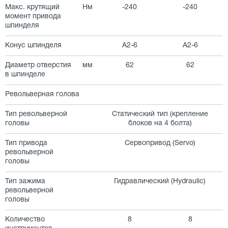
Макс. крутящий
Нм
-240
-240
момент привода
шпинделя
Конус шпинделя
А2-6
А2-6
Диаметр отверстия
мм
62
62
в шпинделе
Револьверная голова
Тип револьверной
Статический тип (крепление
головы
блоков на 4 болта)
Тип привода
Сервопривод (Servo)
револьверной
головы
Тип зажима
Гидравлический (Hydraulic)
револьверной
головы
Количество
8
8