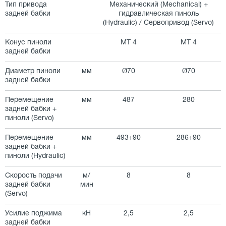
Тип привода
Механический (Mechanical) +
задней бабки
гидравлическая пиноль
(Hydraulic) / Сервопривод (Servo)
Конус пиноли
МТ 4
МТ 4
задней бабки
Диаметр пиноли
мм
Ø70
Ø70
задней бабки
Перемещение
мм
487
280
задней бабки +
пиноли (Servo)
Перемещение
мм
493+90
286+90
задней бабки +
пиноли (Hydraulic)
Скорость подачи
м/
8
8
задней бабки
мин
(Servo)
Усилие поджима
кН
2,5
2,5
задней бабки