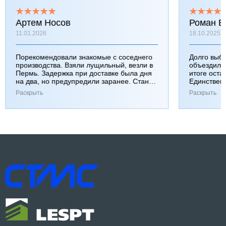
Артем Носов
Роман Б
11.01.2026
18.10.2025
Порекомендовали знакомые с соседнего
Долго выб
производства. Взяли лущильный, везли в
объездили
Пермь. Задержка при доставке была дня
итоге оста
на два, но предупредили заранее. Станок
Единствен
работает хорошо, к качеству вопросов нет.
затянулась
Раскрыть
Раскрыть