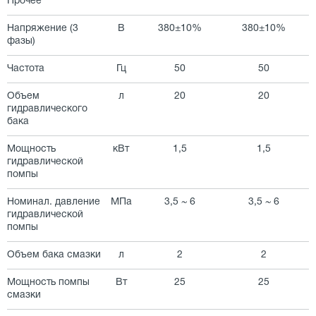
Прочее
Напряжение (3
В
380±10%
380±10%
фазы)
Частота
Гц
50
50
Объем
л
20
20
гидравлического
бака
Мощность
кВт
1,5
1,5
гидравлической
помпы
Номинал. давление
МПа
3,5 ~ 6
3,5 ~ 6
гидравлической
помпы
Объем бака смазки
л
2
2
Мощность помпы
Вт
25
25
смазки