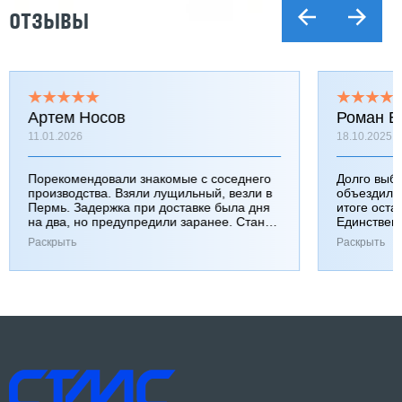
ОТЗЫВЫ
Артем Носов
Роман Б
11.01.2026
18.10.2025
Порекомендовали знакомые с соседнего
Долго выб
производства. Взяли лущильный, везли в
объездили
Пермь. Задержка при доставке была дня
итоге оста
на два, но предупредили заранее. Станок
Единствен
работает хорошо, к качеству вопросов нет.
затянулась
Раскрыть
Раскрыть