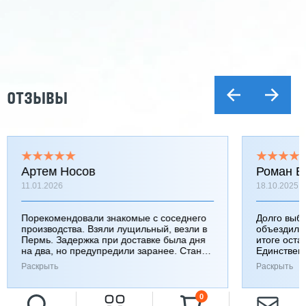
ОТЗЫВЫ
Артем Носов
Роман Б
11.01.2026
18.10.2025
Порекомендовали знакомые с соседнего
Долго выб
производства. Взяли лущильный, везли в
объездили
Пермь. Задержка при доставке была дня
итоге оста
на два, но предупредили заранее. Станок
Единствен
работает хорошо, к качеству вопросов нет.
затянулась
Раскрыть
Раскрыть
0