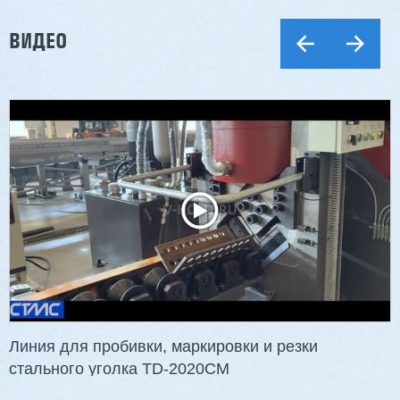
ВИДЕО
Двухсторонний шипорез MX6015
3 201 613 ₽
2 854 839 ₽
Артикул: 2497
Длина заготовки: 400-1500 мм
Макс. ширина заготовки: 580 мм
Станок проходного типа
Узлы: 4 пилы, 2 фрезы
Вес: 3800 кг
Линия для пробивки, маркировки и резки
стального уголка TD-2020CM
Заказать
Подробнее