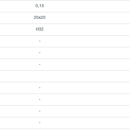
0,15
20х20
Ø32
-
-
-
-
-
-
-