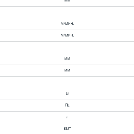
мм
м/мин.
м/мин.
мм
мм
В
Гц
л
кВт