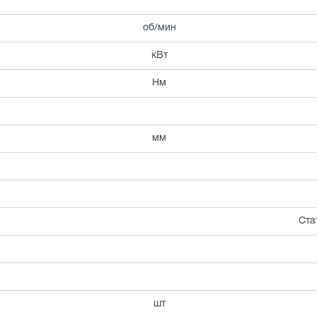
об/мин
кВт
Нм
мм
Ста
шт