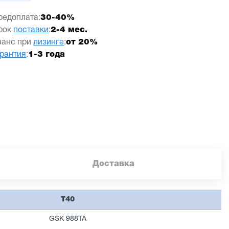
редоплата:
30-40%
рок
поставки
:
2-4 мес.
ванс при
лизинге
:
от 20%
арантия
:
1-3 года
Доставка
Т40
GSK 988TA