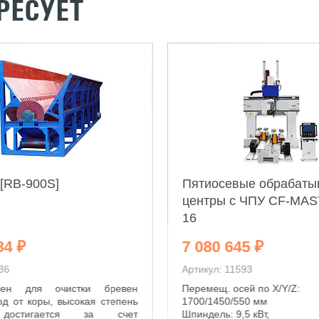
РЕСУЕТ
[RB-900S]
Пятиосевые обрабат
центры с ЧПУ CF-MAS
16
84 ₽
7 080 645 ₽
36
Артикул: 11593
ачен для очистки бревен
Перемещ. осей по X/Y/Z:
д от коры, высокая степень
1700/1450/550 мм
 достигается за счет
Шпиндель: 9,5 кВт,