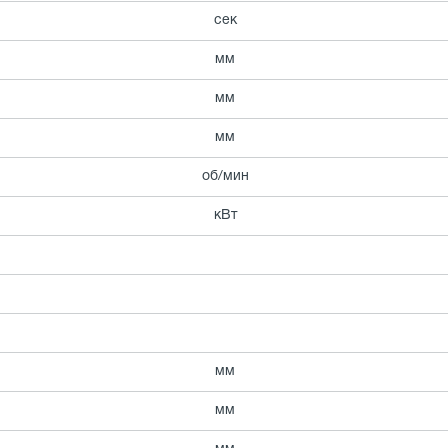
сек
мм
мм
мм
об/мин
кВт
мм
мм