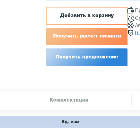
П
Добавить в корзину
С
А
Г
Получить расчет лизинга
Получить предложение
Комплектация
Ед. изм