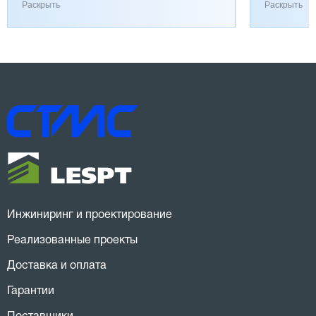
работает хорошо, к качеству вопросов нет.
затянулась
Раскрыть
Раскрыть
Инжиниринг и проектирование
Реализованные проекты
Доставка и оплата
Гарантии