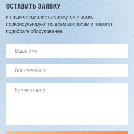
ОСТАВИТЬ ЗАЯВКУ
и наши специалисты свяжутся с вами,
проконсультируют по всем вопросам и помогут
Двухсторонний шипорез MX6015
подобрать оборудование.
3 254 098 ₽
2 901 639 ₽
Артикул: 2497
Длина заготовки: 400-1500 мм
Макс. ширина заготовки: 580 мм
Станок проходного типа
Узлы: 4 пилы, 2 фрезы
Вес: 3800 кг
Заказать
Подробнее