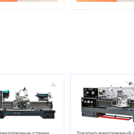
винторезные станки
Токарно-винторезный 