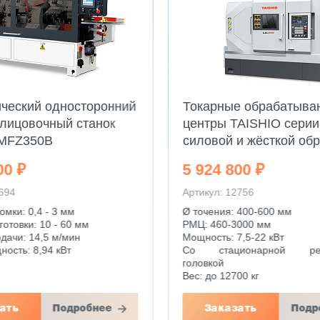
ческий односторонний
Токарные обрабатыв
лицовочный станок
центры TAISHIO серии
MFZ350B
силовой и жёсткой обр
00 ₽
5 924 800 ₽
3694
Артикул: 12756
мки: 0,4 - 3 мм
Ø точения: 400-600 мм
отовки: 10 - 60 мм
РМЦ: 460-3000 мм
дачи: 14,5 м/мин
Мощность: 7,5-22 кВт
ость: 8,94 кВт
Со стационарной рев
головкой
Вес: до 12700 кг
ать
Подробнее
Заказать
Подр