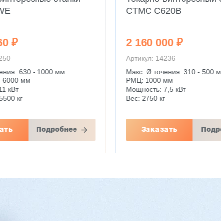
WE
CTMC C620B
60 ₽
2 160 000 ₽
4250
Артикул: 14236
ения: 630 - 1000 мм
Макс. Ø точения: 310 - 500 
- 6000 мм
РМЦ: 1000 мм
11 кВт
Мощность: 7,5 кВт
5500 кг
Вес: 2750 кг
ать
Подробнее
Заказать
Подр