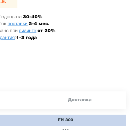
.е.
редоплата:
30-40%
рок
поставки
:
2-4 мес.
ванс при
лизинге
:
от 20%
арантия
:
1-3 года
Доставка
FH 300