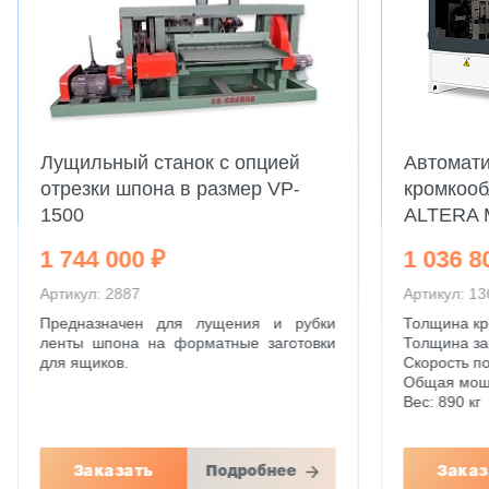
Лущильный станок с опцией
Автомати
отрезки шпона в размер VP-
кромкооб
1500
ALTERA 
1 744 000 ₽
1 036 8
Артикул: 2887
Артикул: 1
Предназначен для лущения и рубки
Толщина кро
ленты шпона на форматные заготовки
Толщина заг
для ящиков.
Скорость по
Общая мощн
Вес: 890 кг
Заказать
Подробнее
Заказ