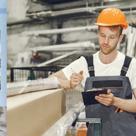
Двухсторонний шипорез
Вакуумны
MX6015
5/1
3 176 000 ₽
2 680 000 
2 832 000 ₽
2 432 0
Артикул: 2497
Артикул: 30
Длина заготовки: 400-1500 мм
Длина шпон
Макс. ширина заготовки: 580 мм
Ширина шпо
Станок проходного типа
Толщина шпо
Узлы: 4 пилы, 2 фрезы
Масса: 4800
Вес: 3800 кг
Заказать
Подробнее
Заказ