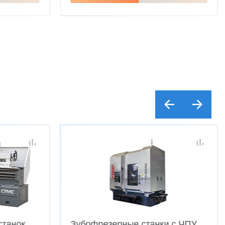
станок
Зубофрезерные станки с ЧПУ