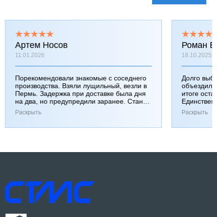
Артем Носов
Роман Б
11.01.2026
18.10.2025
Порекомендовали знакомые с соседнего
Долго выб
производства. Взяли лущильный, везли в
объездили
Пермь. Задержка при доставке была дня
итоге оста
на два, но предупредили заранее. Станок
Единствен
работает хорошо, к качеству вопросов нет.
затянулась
Раскрыть
Раскрыть