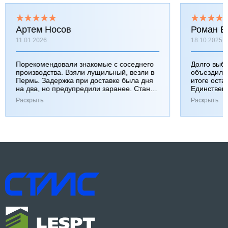
Артем Носов
Роман Б
11.01.2026
18.10.2025
Порекомендовали знакомые с соседнего
Долго выб
производства. Взяли лущильный, везли в
объездили
Пермь. Задержка при доставке была дня
итоге оста
на два, но предупредили заранее. Станок
Единствен
работает хорошо, к качеству вопросов нет.
затянулась
Раскрыть
Раскрыть