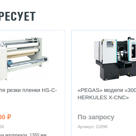
РЕСУЕТ
ля резки пленки HS-C-
«PEGAS» модели «30
HERKULES X-CNC»
00 ₽
По запросу
60
Артикул: 11896
на материала: 1350 мм