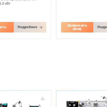
,0 кВт
Запросить
ать
Подробнее
Подр
цену