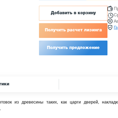
П
Добавить в корзину
С
А
Г
Получить расчет лизинга
Получить предложение
тики
товок из древесины таких, как царги дверей, наклад
.