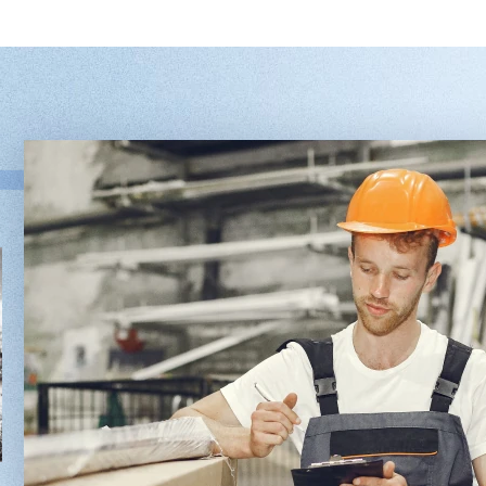
Двухсторонний шипорез
Вакуумны
MX6015
5/1
3 176 000 ₽
2 680 000 
2 832 000 ₽
2 432 0
Артикул: 2497
Артикул: 30
Длина заготовки: 400-1500 мм
Длина шпон
Макс. ширина заготовки: 580 мм
Ширина шпо
Станок проходного типа
Толщина шпо
Узлы: 4 пилы, 2 фрезы
Масса: 4800
Вес: 3800 кг