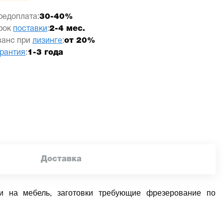
редоплата:
30-40%
рок
поставки
:
2-4 мес.
ванс при
лизинге
:
от 20%
арантия
:
1-3 года
Доставка
ки на мебель, заготовки требующие фрезерование по