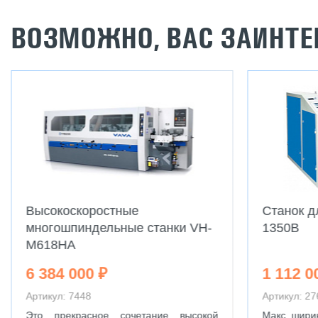
ВОЗМОЖНО, ВАС ЗАИНТЕ
Высокоскоростные
Станок д
многошпиндельные станки VH-
1350B
M618HA
6 384 000 ₽
1 112 0
Артикул: 7448
Артикул: 27
Это прекрасное сочетание высокой
Макс. шири