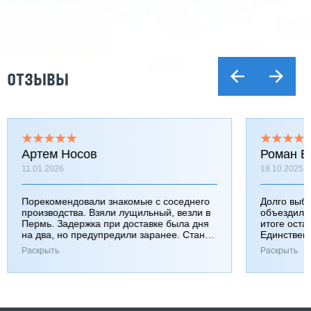
ОТЗЫВЫ
Артем Носов
Роман Б
11.01.2026
18.10.2025
Порекомендовали знакомые с соседнего
Долго выб
производства. Взяли лущильный, везли в
объездили
Пермь. Задержка при доставке была дня
итоге оста
на два, но предупредили заранее. Станок
Единствен
работает хорошо, к качеству вопросов нет.
затянулась
Раскрыть
Раскрыть