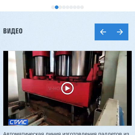
ВИДЕО
Двухсторонний шипорез MX6015
3 176 000 ₽
2 832 000 ₽
Артикул: 2497
Длина заготовки: 400-1500 мм
Макс. ширина заготовки: 580 мм
Станок проходного типа
Узлы: 4 пилы, 2 фрезы
Вес: 3800 кг
Автоматическая линия изготовления паллетов из