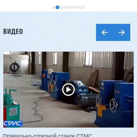
ВИДЕО
Двухсторонний шипорез MX6015
3 254 098 ₽
2 901 639 ₽
Артикул: 2497
Длина заготовки: 400-1500 мм
Макс. ширина заготовки: 580 мм
Станок проходного типа
Узлы: 4 пилы, 2 фрезы
Вес: 3800 кг
Правильно-отрезной станок СТМС