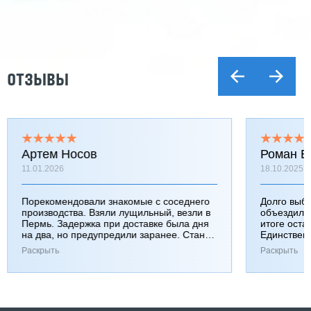
ОТЗЫВЫ
Артем Носов
Роман Б
11.01.2026
18.10.2025
Порекомендовали знакомые с соседнего
Долго выб
производства. Взяли лущильный, везли в
объездили
Пермь. Задержка при доставке была дня
итоге оста
на два, но предупредили заранее. Станок
Единствен
работает хорошо, к качеству вопросов нет.
затянулась
Раскрыть
Раскрыть