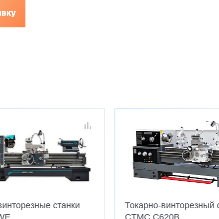
явку
винторезные станки
Токарно-винторезный 
WE
CTMC C620B