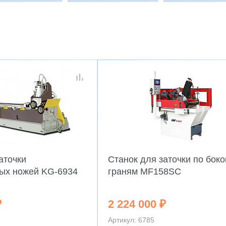
аточки
Станок для заточки по бок
ых ножей KG-6934
граням MF158SC
₽
2 224 000 ₽
Артикул: 6785