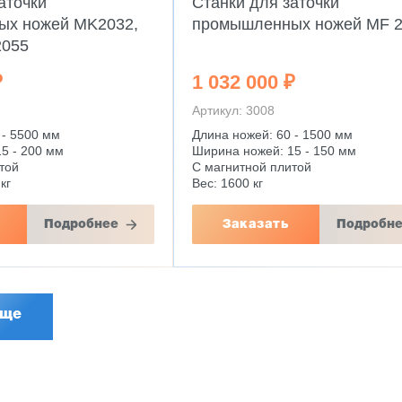
аточки
Станки для заточки
ых ножей MK2032,
промышленных ножей MF 
2055
₽
1 032 000 ₽
Артикул: 3008
 - 5500 мм
Длина ножей: 60 - 1500 мм
5 - 200 мм
Ширина ножей: 15 - 150 мм
той
С магнитной плитой
кг
Вес: 1600 кг
Подробнее
Заказать
Подробн
еще