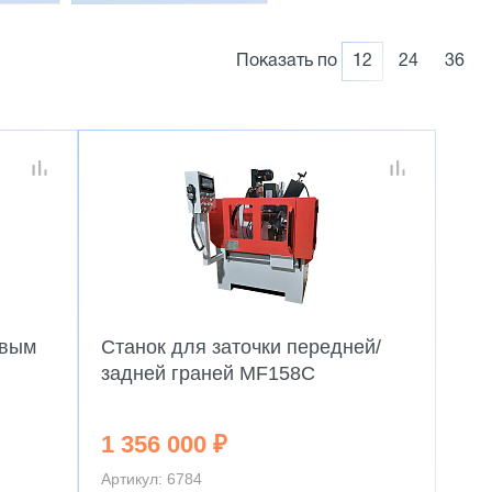
Показать по
12
24
36
овым
Станок для заточки передней/
задней граней MF158C
1 356 000 ₽
Артикул: 6784