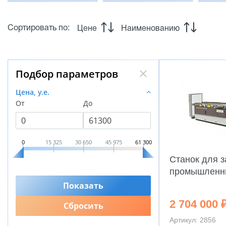
Сортировать по:
Цене
Наименованию
Подбор параметров
Цена, у.е.
От
До
0
15 325
30 650
45 975
61 300
Станок для з
промышленн
2 704 000 
Артикул: 2856