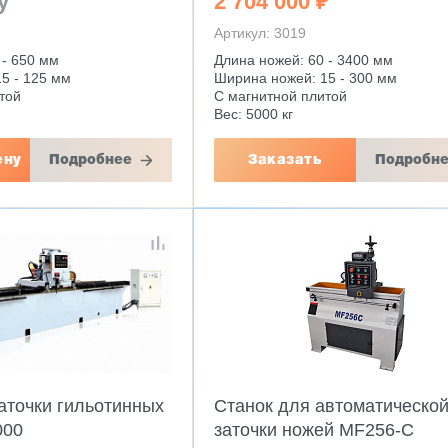
у
2 704 000 ₽
Артикул: 3019
 - 650 мм
Длина ножей: 60 - 3400 мм
5 - 125 мм
Ширина ножей: 15 - 300 мм
той
С магнитной плитой
Вес: 5000 кг
ену
Подробнее
Заказать
Подробн
аточки гильотинных
Станок для автоматическо
000
заточки ножей MF256-С