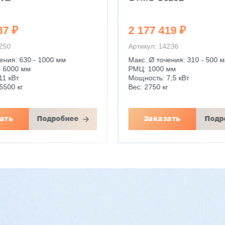
19 ₽
29 596 774 ₽
4236
Артикул: 14095
ения: 310 - 500 мм
Цилиндрические зубчатые к
 мм
прямозубые, косозубые
,5 кВт
Макс. Ø обработки: 500 мм
г
Макс. модуль заготовки: 12 
ать
Подробнее
Заказать
Подр