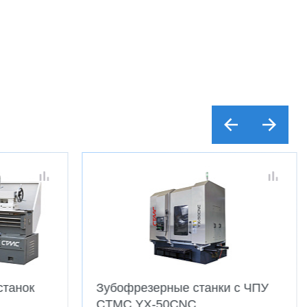
и с ЧПУ
Фрезерные 5-ти осевые
обрабатывающие центры