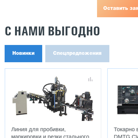
Оставить за
С НАМИ ВЫГОДНО
Новинки
Спецпредложения
Токарно винторезные станки
Токарно-
DMTG CWE
CTMC C6