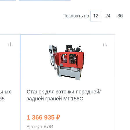
Показать по
12
24
36
льных
Станок для заточки передней/
65
задней граней MF158C
1 366 935 ₽
Артикул: 6784