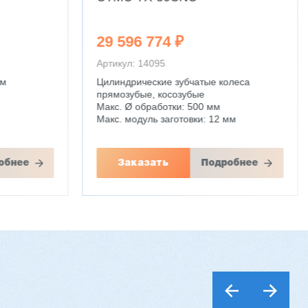
CTMC 1250 UMT
71 694 597 ₽
Артикул: 14039
олеса
Поворотно-наклонный стол:
С функцией токарной обработки
Диаметр стола: 1200 мм
мм
Мощность: 122 кВт
Вес: 40000 кг
обнее
Заказать
Подробнее