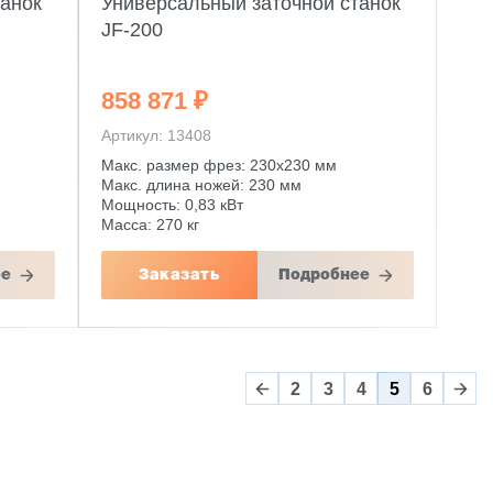
танок
Универсальный заточной станок
JF-200
858 871 ₽
Артикул: 13408
Макс. размер фрез: 230х230 мм
Макс. длина ножей: 230 мм
Мощность: 0,83 кВт
Масса: 270 кг
ее
Заказать
Подробнее
2
3
4
5
6