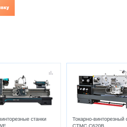
явку
винторезный станок
Зубофрезерные станк
20B
CTMC YX-50CNC