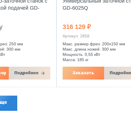
-заточной станок c
Универсальный заточной с
кой подачей GD-
GD-6025Q
у
316 129 ₽
Артикул: 2858
рез: 250 мм
Макс. размер фрез: 200х150 мм
ей: 300 мм
Макс. длина ножей: 300 мм
кВт
Мощность: 0,55 кВт
Масса: 185 кг
ену
Подробнее
Заказать
Подробн
еще