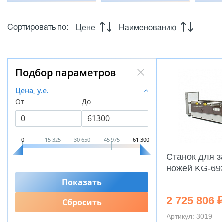
Сортировать по:
Цене
Наименованию
Подбор параметров
Цена, у.е.
От
До
0
15 325
30 650
45 975
61 300
Станок для 
ножей KG-69
2 725 806 
Артикул: 3019