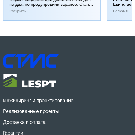
на два, но предупредили заранее. Станок
Единствен
работает хорошо, к качеству вопросов нет.
затянулась
Раскрыть
Раскрыть
Инжиниринг и проектирование
Реализованные проекты
Доставка и оплата
Гарантии