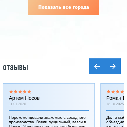
Показать все города
ОТЗЫВЫ
Артем Носов
Роман Б
11.01.2026
18.10.2025
Порекомендовали знакомые с соседнего
Долго выб
производства. Взяли лущильный, везли в
объездили
Пермь. Задержка при доставке была дня
итоге оста