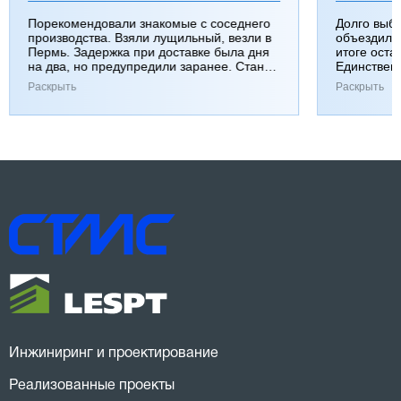
Порекомендовали знакомые с соседнего
Долго выб
производства. Взяли лущильный, везли в
объездили
Пермь. Задержка при доставке была дня
итоге оста
на два, но предупредили заранее. Станок
Единствен
работает хорошо, к качеству вопросов нет.
затянулась
Раскрыть
Раскрыть
Инжиниринг и проектирование
Реализованные проекты