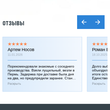
ОТЗЫВЫ
Артем Носов
Роман Б
11.01.2026
18.10.2025
Порекомендовали знакомые с соседнего
Долго выб
производства. Взяли лущильный, везли в
объездили
Пермь. Задержка при доставке была дня
итоге оста
на два, но предупредили заранее. Станок
Единствен
работает хорошо, к качеству вопросов нет.
затянулась
Раскрыть
Раскрыть