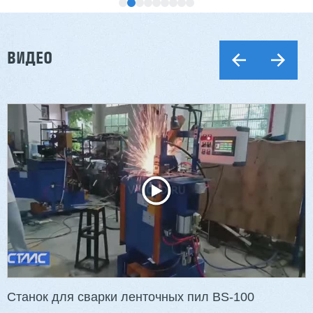
ВИДЕО
Двухсторонний шипорез MX6015
3 176 000 ₽
2 832 000 ₽
Артикул: 2497
Длина заготовки: 400-1500 мм
Макс. ширина заготовки: 580 мм
Станок проходного типа
Узлы: 4 пилы, 2 фрезы
Вес: 3800 кг
Станок для сварки ленточных пил BS-100