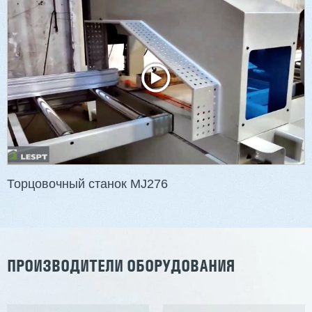
Двухсторонний шипорез MX6015
3 176 000 ₽
2 832 000 ₽
Артикул: 2497
Длина заготовки: 400-1500 мм
Макс. ширина заготовки: 580 мм
Станок проходного типа
Узлы: 4 пилы, 2 фрезы
Вес: 3800 кг
Торцовочный станок MJ276
Заказать
Подробнее
ПРОИЗВОДИТЕЛИ ОБОРУДОВАНИЯ