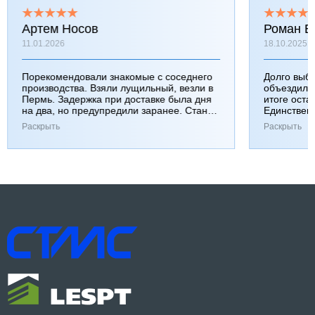
Артем Носов
Роман Б
11.01.2026
18.10.2025
Порекомендовали знакомые с соседнего
Долго выб
производства. Взяли лущильный, везли в
объездили
Пермь. Задержка при доставке была дня
итоге оста
на два, но предупредили заранее. Станок
Единствен
работает хорошо, к качеству вопросов нет.
затянулась
Раскрыть
Раскрыть