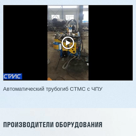
Двухсторонний шипорез MX6015
3 201 613 ₽
2 854 839 ₽
Артикул: 2497
Длина заготовки: 400-1500 мм
Макс. ширина заготовки: 580 мм
Станок проходного типа
Узлы: 4 пилы, 2 фрезы
Вес: 3800 кг
Автоматический трубогиб CTMC с ЧПУ
Заказать
Подробнее
ПРОИЗВОДИТЕЛИ ОБОРУДОВАНИЯ