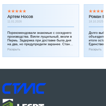
Артем Носов
Роман Б
11.01.2026
18.10.2025
Порекомендовали знакомые с соседнего
Долго выб
производства. Взяли лущильный, везли в
объездили
Пермь. Задержка при доставке была дня
итоге оста
на два, но предупредили заранее. Станок
Единствен
работает хорошо, к качеству вопросов нет.
затянулась
Раскрыть
Раскрыть