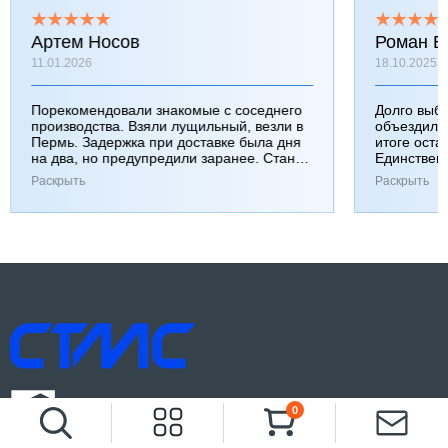
Артем Носов
Роман Б
11.01.2026
18.10.2025
Порекомендовали знакомые с соседнего
Долго выб
производства. Взяли лущильный, везли в
объездили
Пермь. Задержка при доставке была дня
итоге оста
на два, но предупредили заранее. Станок
Единствен
работает хорошо, к качеству вопросов нет.
затянулась
Раскрыть
Раскрыть
0