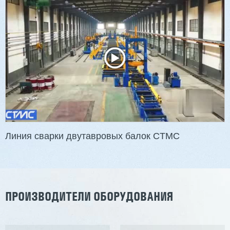
Двухсторонний шипорез MX6015
3 201 613 ₽
2 854 839 ₽
Артикул: 2497
Длина заготовки: 400-1500 мм
Макс. ширина заготовки: 580 мм
Станок проходного типа
Узлы: 4 пилы, 2 фрезы
Вес: 3800 кг
Линия сварки двутавровых балок CTMC
Заказать
Подробнее
ПРОИЗВОДИТЕЛИ ОБОРУДОВАНИЯ