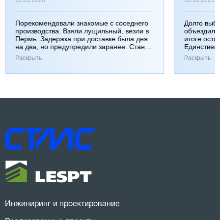
Порекомендовали знакомые с соседнего
Долго выб
производства. Взяли лущильный, везли в
объездили
Пермь. Задержка при доставке была дня
итоге оста
на два, но предупредили заранее. Станок
Единствен
работает хорошо, к качеству вопросов нет.
затянулась
Раскрыть
Раскрыть
Инжиниринг и проектирование