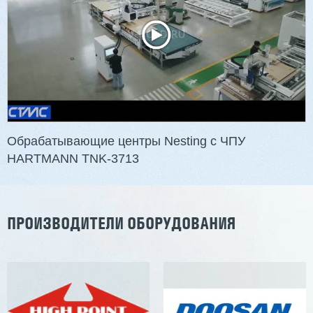
3 254 098 ₽
2 901 639 ₽
Артикул: 2497
Длина заготовки: 400-1500 мм
Макс. ширина заготовки: 580 мм
Станок проходного типа
Узлы: 4 пилы, 2 фрезы
Вес: 3800 кг
Обрабатывающие центры Nesting с ЧПУ
HARTMANN TNK-3713
Заказать
Подробнее
ПРОИЗВОДИТЕЛИ ОБОРУДОВАНИЯ