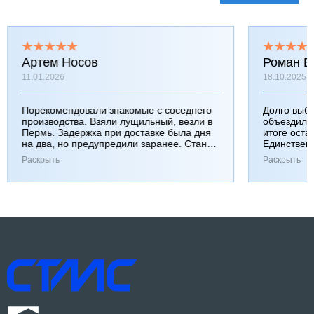
Артем Носов
Роман Б
11.01.2026
18.10.2025
Порекомендовали знакомые с соседнего
Долго выб
производства. Взяли лущильный, везли в
объездили
Пермь. Задержка при доставке была дня
итоге оста
на два, но предупредили заранее. Станок
Единствен
работает хорошо, к качеству вопросов нет.
затянулась
Раскрыть
Раскрыть