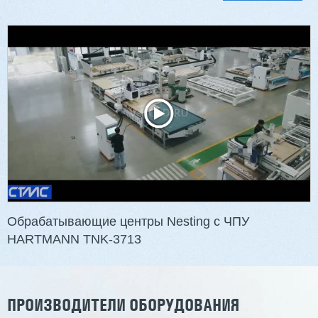
Двухсторонний шипорез MX6015
3 254 098 ₽
2 901 639 ₽
Артикул: 2497
Длина заготовки: 400-1500 мм
Макс. ширина заготовки: 580 мм
Станок проходного типа
Узлы: 4 пилы, 2 фрезы
Вес: 3800 кг
Обрабатывающие центры Nesting с ЧПУ
HARTMANN TNK-3713
Заказать
Подробнее
ПРОИЗВОДИТЕЛИ ОБОРУДОВАНИЯ