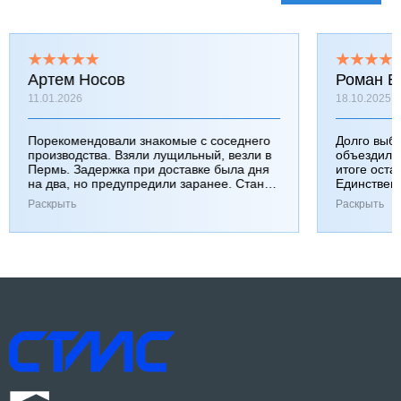
Артем Носов
Роман Б
11.01.2026
18.10.2025
Порекомендовали знакомые с соседнего
Долго выб
производства. Взяли лущильный, везли в
объездили
Пермь. Задержка при доставке была дня
итоге оста
на два, но предупредили заранее. Станок
Единствен
работает хорошо, к качеству вопросов нет.
затянулась
Раскрыть
Раскрыть