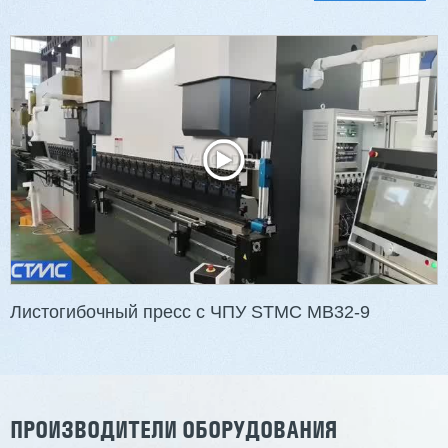
Двухсторонний шипорез MX6015
3 201 613 ₽
2 854 839 ₽
Артикул: 2497
Длина заготовки: 400-1500 мм
Макс. ширина заготовки: 580 мм
Станок проходного типа
Узлы: 4 пилы, 2 фрезы
Вес: 3800 кг
Листогибочный пресс с ЧПУ STMC MB32-9
Заказать
Подробнее
ПРОИЗВОДИТЕЛИ ОБОРУДОВАНИЯ