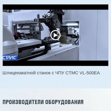
Двухсторонний шипорез MX6015
3 201 613 ₽
2 854 839 ₽
Артикул: 2497
Длина заготовки: 400-1500 мм
Макс. ширина заготовки: 580 мм
Станок проходного типа
Узлы: 4 пилы, 2 фрезы
Вес: 3800 кг
Шлиценакатной станок с ЧПУ CTMC VL-500EA
Заказать
Подробнее
ПРОИЗВОДИТЕЛИ ОБОРУДОВАНИЯ