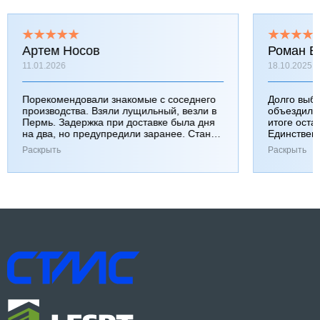
Артем Носов
Роман Б
11.01.2026
18.10.2025
Порекомендовали знакомые с соседнего
Долго выб
производства. Взяли лущильный, везли в
объездили
Пермь. Задержка при доставке была дня
итоге оста
на два, но предупредили заранее. Станок
Единствен
работает хорошо, к качеству вопросов нет.
затянулась
Раскрыть
Раскрыть