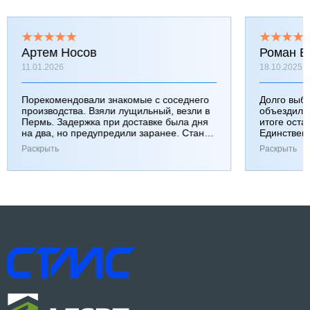
Артем Носов
Роман Б
11.01.2026
18.10.2025
Порекомендовали знакомые с соседнего
Долго выб
производства. Взяли лущильный, везли в
объездили
Пермь. Задержка при доставке была дня
итоге оста
на два, но предупредили заранее. Станок
Единствен
работает хорошо, к качеству вопросов нет.
затянулась
Раскрыть
Раскрыть