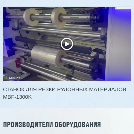
Двухсторонний шипорез MX6015
3 201 613 ₽
2 854 839 ₽
Артикул: 2497
Длина заготовки: 400-1500 мм
Макс. ширина заготовки: 580 мм
Станок проходного типа
Узлы: 4 пилы, 2 фрезы
Вес: 3800 кг
СТАНОК ДЛЯ РЕЗКИ РУЛОННЫХ МАТЕРИАЛОВ
MBF-1300K
Заказать
Подробнее
ПРОИЗВОДИТЕЛИ ОБОРУДОВАНИЯ