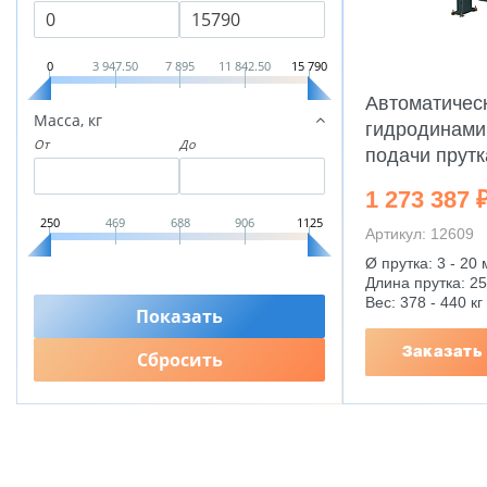
0
3 947.50
7 895
11 842.50
15 790
Автоматичес
Масса, кг
гидродинами
От
До
подачи прутк
1 273 387 
250
469
688
906
1125
Артикул: 12609
Ø прутка: 3 - 20
Длина прутка: 2
Вес: 378 - 440 кг
Заказать