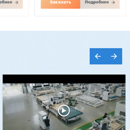
обнее
Заказать
Подробнее
Шестишпиндельный станок VH-
M621A, VH-M623A
-17G
3 137 097 ₽
3 040 323 ₽
Артикул: 2411
Сечение заготовки: 210 х 140 мм
Кол-во шпинделей: 6 шт.