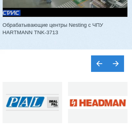
Скорость подачи: 6 - 36 м/мин
Мощность: 41,25 кВт
Вес: 4400 кг
…
Обрабатывающие центры Nesting с ЧПУ
HARTMANN TNK-3713
обнее
Заказать
Подробнее