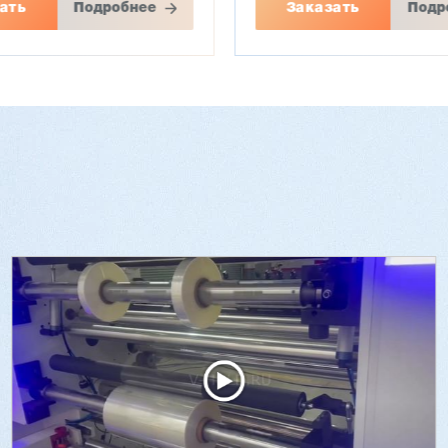
ать
Подробнее
Заказать
Подр
й стопоукладчик VS-
Лущильный станок
(комбинированный)
HARTMANN PRIME BX
₽
3 766 129 ₽
13 ₽
3 653 226 ₽
90
Артикул: 3088
а: 1700 мм
Длина чурака: до 1700 мм
на: 1700 мм
Ø чурака: 90-500 мм