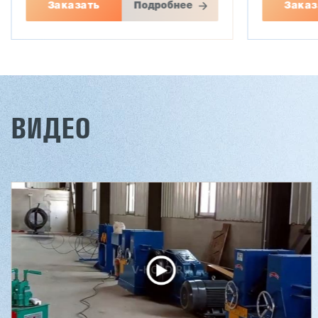
Заказать
Подробнее
Заказ
ВИДЕО
Двухсторонний шипорез
Вакуумны
MX6015
5/1
3 201 613 ₽
2 701 613 
2 854 839 ₽
2 451 6
Артикул: 2497
Артикул: 30
Длина заготовки: 400-1500 мм
Длина шпон
Макс. ширина заготовки: 580 мм
Ширина шпо