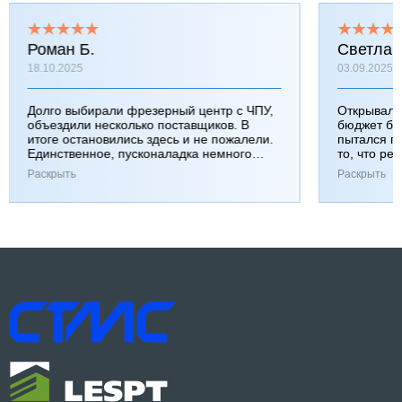
Роман Б.
Светлан
18.10.2025
03.09.2025
Долго выбирали фрезерный центр с ЧПУ,
Открывали
объездили несколько поставщиков. В
бюджет бы
итоге остановились здесь и не пожалели.
пытался п
Единственное, пусконаладка немного
то, что ре
затянулась, но зато все сделали как надо.
взяли, не 
Раскрыть
Раскрыть
настроили