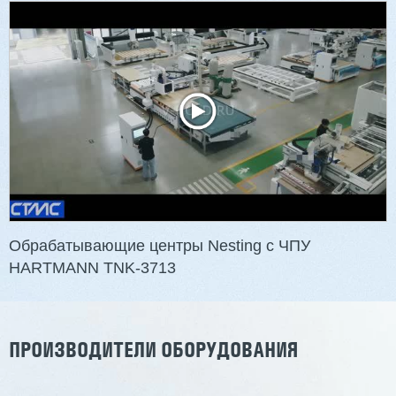
Вакуумный стопоукладчик VS-5/1
2 701 613 ₽
2 451 613 ₽
Артикул: 3090
Длина шпона: 1700 мм
Ширина шпона: 1700 мм
Толщина шпона: 1,0 - 3,0 мм
Масса: 4800 кг
Обрабатывающие центры Nesting с ЧПУ
HARTMANN TNK-3713
Заказать
Подробнее
ПРОИЗВОДИТЕЛИ ОБОРУДОВАНИЯ