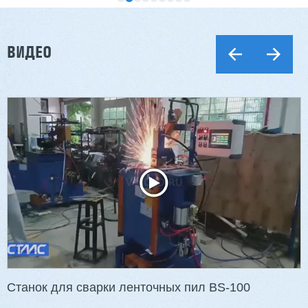
ВИДЕО
Двухсторонний шипорез MX6015
3 254 098 ₽
2 901 639 ₽
Артикул: 2497
Длина заготовки: 400-1500 мм
Макс. ширина заготовки: 580 мм
Станок проходного типа
Узлы: 4 пилы, 2 фрезы
Вес: 3800 кг
Станок для сварки ленточных пил BS-100