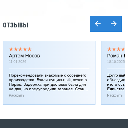
ОТЗЫВЫ
Артем Носов
Роман Б
11.01.2026
18.10.2025
Порекомендовали знакомые с соседнего
Долго выб
производства. Взяли лущильный, везли в
объездили
Пермь. Задержка при доставке была дня
итоге оста
на два, но предупредили заранее. Станок
Единствен
работает хорошо, к качеству вопросов нет.
затянулась
Раскрыть
Раскрыть