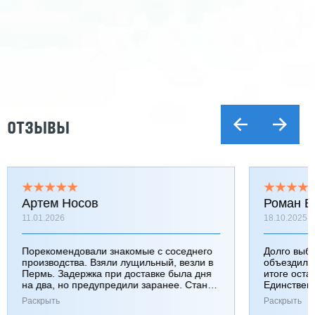
ОТЗЫВЫ
Артем Носов
Роман Б
11.01.2026
18.10.2025
Порекомендовали знакомые с соседнего
Долго выб
производства. Взяли лущильный, везли в
объездили
Пермь. Задержка при доставке была дня
итоге оста
на два, но предупредили заранее. Станок
Единствен
работает хорошо, к качеству вопросов нет.
затянулась
Раскрыть
Раскрыть