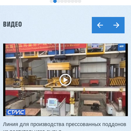
ВИДЕО
Двухсторонний шипорез MX6015
3 201 613 ₽
2 854 839 ₽
Артикул: 2497
Длина заготовки: 400-1500 мм
Макс. ширина заготовки: 580 мм
Станок проходного типа
Узлы: 4 пилы, 2 фрезы
Вес: 3800 кг
Линия для производства прессованных поддонов