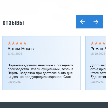
ОТЗЫВЫ
Артем Носов
Роман Б
11.01.2026
18.10.2025
Порекомендовали знакомые с соседнего
Долго выб
производства. Взяли лущильный, везли в
объездили
Пермь. Задержка при доставке была дня
итоге оста
на два, но предупредили заранее. Станок
Единствен
работает хорошо, к качеству вопросов нет.
затянулась
Раскрыть
Раскрыть