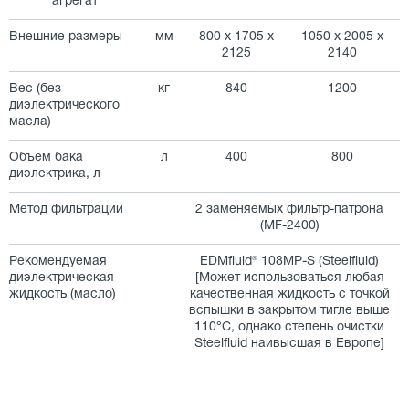
агрегат
Внешние размеры
мм
800 х 1705 х
1050 х 2005 х
2125
2140
Вес (без
кг
840
1200
диэлектрического
масла)
Объем бака
л
400
800
диэлектрика, л
Метод фильтрации
2 заменяемых фильтр-патрона
(MF-2400)
Рекомендуемая
EDMfluid® 108MP-S (Steelfluid)
диэлектрическая
[Может использоваться любая
жидкость (масло)
качественная жидкость с точкой
вспышки в закрытом тигле выше
110°С, однако степень очистки
Steelfluid наивысшая в Европе]