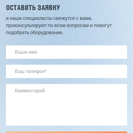
ОСТАВИТЬ ЗАЯВКУ
и наши специалисты свяжутся с вами,
проконсультируют по всем вопросам и помогут
Двухсторонний шипорез MX6015
подобрать оборудование.
3 254 098 ₽
2 901 639 ₽
Артикул: 2497
Длина заготовки: 400-1500 мм
Макс. ширина заготовки: 580 мм
Станок проходного типа
Узлы: 4 пилы, 2 фрезы
Вес: 3800 кг
Заказать
Подробнее