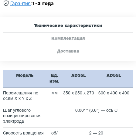
Гарантия
:
1-3 года
Технические характеристики
Комплектация
Доставка
Модель
Ед.
AD35L
AD55L
изм.
Перемещения по
мм
350 x 250 x 270
600 х 400 х 400
осям X x Y x Z
Шаг углового
0,001° (3,6″) — ось С
позиционирования
электрода
Скорость вращения
об/
2 — 20