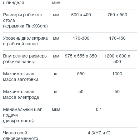
шпинделя
мин
Размеры рабочего
мм
600 х 400
750 х 550
стола
(керамика FineXCera)
Уровень диэлектрика
мм
170-300
170-450
в рабочей ванне
Внутренние размеры
мм
975 х 555 х 350
1200 х 800 х
рабочей ванны
500
Максимальная
кг
550
1000
масса заготовки
Максимальная
кг
50
50
масса электрода
Минимальный шаг
мкм
0.1
подачи
(дискретность)
Число осей
4 (XYZ и C)
одновременного