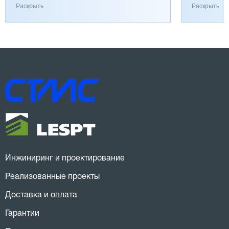
работает хорошо, к качеству вопросов нет.
затянулась
Раскрыть
Раскрыть
Инжиниринг и проектирование
Реализованные проекты
Доставка и оплата
Гарантии