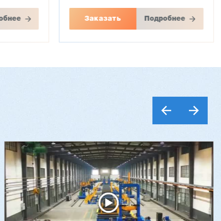
обнее
Заказать
Подробнее
Шестишпиндельный станок VH-
M621A, VH-M623A
-17G
3 112 000 ₽
3 016 000 ₽
Артикул: 2411