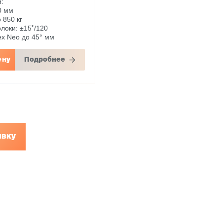
:
0 мм
 850 кг
локи: ±15˚/120
x Neo до 45° мм
ену
Подробнее
явку