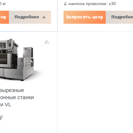
0 кг
∠ наклона проволоки: ±30
ену
Подробнее
Запросить цену
Подробн
вырезные
ионные станки
и VL
у