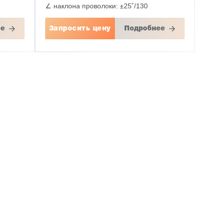
∠ наклона проволоки: ±25˚/130
ее
Запросить цену
Подробнее