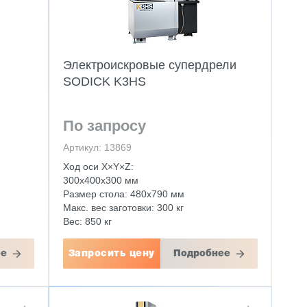
Электроискровые супердрели
SODICK K3HS
По запросу
Артикул: 13869
Ход оси X×Y×Z:
300x400x300 мм
Размер стола: 480х790 мм
Макс. вес заготовки: 300 кг
Вес: 850 кг
ее
Запросить цену
Подробнее