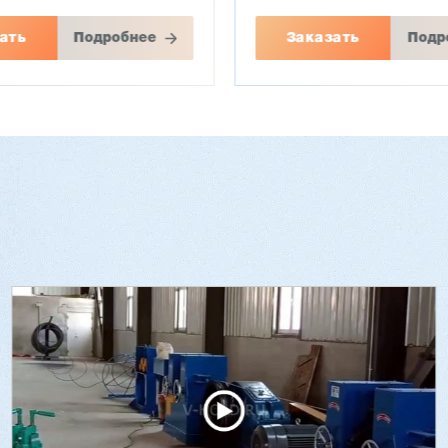
ать
Подробнее
Заказать
Подр
й стопоукладчик VS-
Лущильный станок
(комбинированный)
HARTMANN PRIME BX
₽
3 736 000 ₽
00 ₽
3 624 000 ₽
90
Артикул: 3088