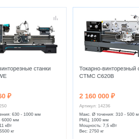
винторезные станки
Токарно-винторезный 
WE
CTMC C620B
60 ₽
2 160 000 ₽
4250
Артикул: 14236
ения: 630 - 1000 мм
Макс. Ø точения: 310 - 500 
- 6000 мм
РМЦ: 1000 мм
11 кВт
Мощность: 7,5 кВт
5500 кг
Вес: 2750 кг