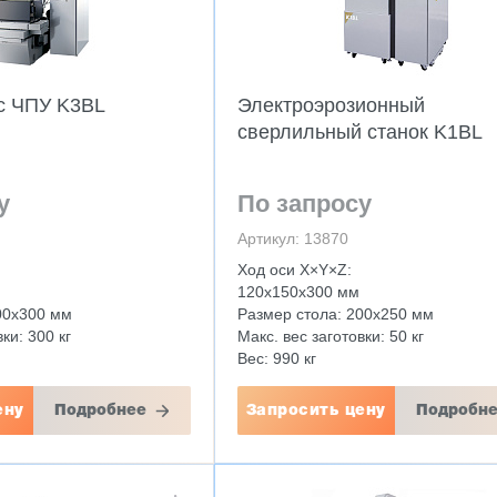
c ЧПУ K3BL
Электроэрозионный
сверлильный станок K1BL
у
По запросу
Артикул: 13870
Ход оси X×Y×Z:
120x150x300 мм
00х300 мм
Размер стола: 200х250 мм
ки: 300 кг
Макс. вес заготовки: 50 кг
Вес: 990 кг
ену
Подробнее
Запросить цену
Подробн