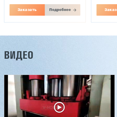
Заказать
Подробнее
Заказ
ВИДЕО
Двухсторонний шипорез
Вакуумны
MX6015
5/1
3 176 000 ₽
2 680 000 
2 832 000 ₽
2 432 0
Артикул: 2497
Артикул: 30