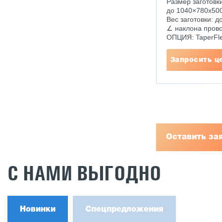
Размер заготовки
до 1040×780х50
Вес заготовки: до
∠ наклона прово
ОПЦИЯ: TaperFle
Запросить ц
Оставить за
С НАМИ ВЫГОДНО
Новинки
Спецпредложения