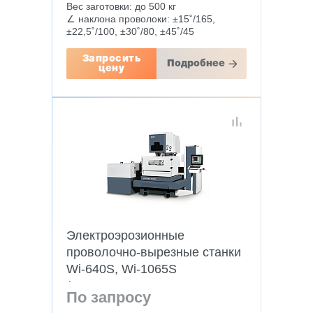
Вес заготовки: до 500 кг
∠ наклона проволоки: ±15˚/165,
±22,5˚/100, ±30˚/80, ±45˚/45
Запросить
Подробнее
цену
Электроэрозионные
проволочно-вырезные станки
Wi-640S, Wi-1065S
(погружного типа,
По запросу
сервопривода)