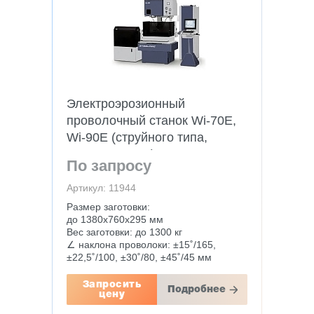
Электроэрозионный
проволочный станок Wi-70E,
Wi-90E (струйного типа,
сервопривода)
По запросу
Артикул: 11944
Размер заготовки:
до 1380х760х295 мм
Вес заготовки: до 1300 кг
∠ наклона проволоки: ±15˚/165,
±22,5˚/100, ±30˚/80, ±45˚/45 мм
Запросить
Подробнее
цену