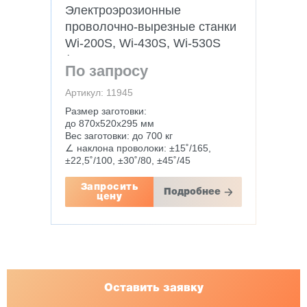
Электроэрозионные
проволочно-вырезные станки
Wi-200S, Wi-430S, Wi-530S
(погружного типа,
По запросу
сервопривода)
Артикул: 11945
Размер заготовки:
до 870х520х295 мм
Вес заготовки: до 700 кг
∠ наклона проволоки: ±15˚/165,
±22,5˚/100, ±30˚/80, ±45˚/45
Запросить
Подробнее
цену
Оставить заявку