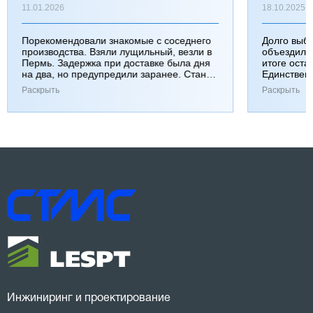
11.01.2026
18.10.2025
Порекомендовали знакомые с соседнего
Долго выб
производства. Взяли лущильный, везли в
объездили
Пермь. Задержка при доставке была дня
итоге оста
на два, но предупредили заранее. Станок
Единствен
работает хорошо, к качеству вопросов нет.
затянулась
Раскрыть
Раскрыть
Инжиниринг и проектирование