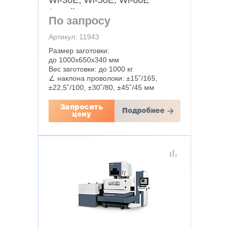
Wi-30E, Wi-50E, Wi-60E
(струйного типа,
По запросу
сервопривода)
Артикул: 11943
Размер заготовки:
до 1000х650х340 мм
Вес заготовки: до 1000 кг
∠ наклона проволоки: ±15˚/165,
±22,5˚/100, ±30˚/80, ±45˚/45 мм
Запросить
Подробнее
цену