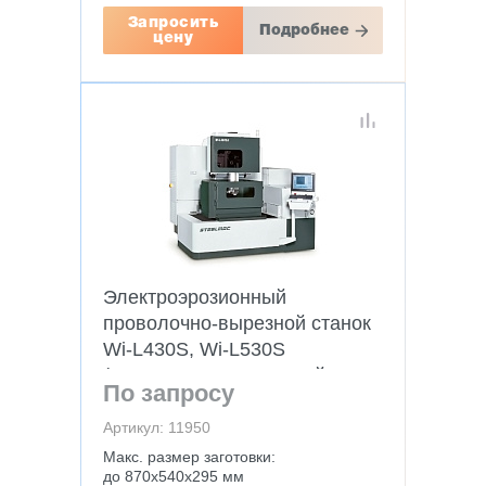
Запросить
Подробнее
цену
Электроэрозионный
проволочно-вырезной станок
Wi-L430S, Wi-L530S
(погружного типа, линейные
По запросу
привода)
Артикул: 11950
Макс. размер заготовки:
до 870х540х295 мм