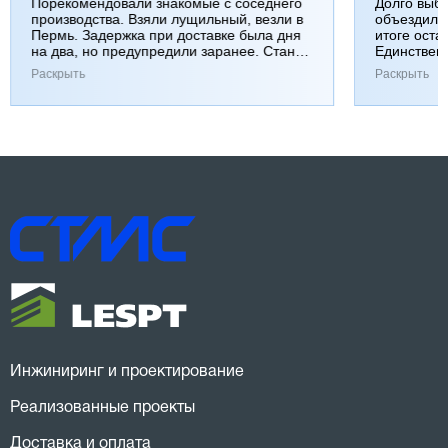
Порекомендовали знакомые с соседнего
Долго выб
производства. Взяли лущильный, везли в
объездили
Пермь. Задержка при доставке была дня
итоге оста
на два, но предупредили заранее. Станок
Единствен
работает хорошо, к качеству вопросов нет.
затянулась
Раскрыть
Раскрыть
Инжиниринг и проектирование
Реализованные проекты
Доставка и оплата